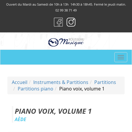
Panneau de gestion des cookies
Ouvert du Mardi au Samedi de 10h à 13h 14h30 à 18h45. Fermé le jeudi matin.
02 99 38 71 49
Togg
navi
Accueil
Instruments & Partitions
Partitions
Partitions piano
Piano voix, volume 1
PIANO VOIX, VOLUME 1
AÈDE