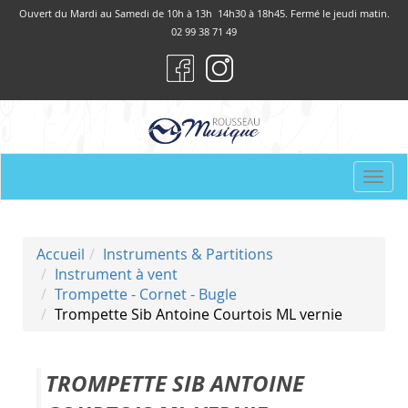
Panneau de gestion des cookies
Ouvert du Mardi au Samedi de 10h à 13h 14h30 à 18h45. Fermé le jeudi matin.
02 99 38 71 49
Togg
navi
Accueil
Instruments & Partitions
Instrument à vent
Trompette - Cornet - Bugle
Trompette Sib Antoine Courtois ML vernie
TROMPETTE SIB ANTOINE