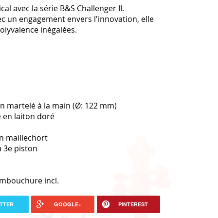
cal avec la série B&S Challenger II.
c un engagement envers l'innovation, elle
polyvalence inégalées.
ton martelé à la main (Ø: 122 mm)
en laiton doré
n maillechort
u 3e piston
 embouchure incl.
TTER
GOOGLE+
PINTEREST