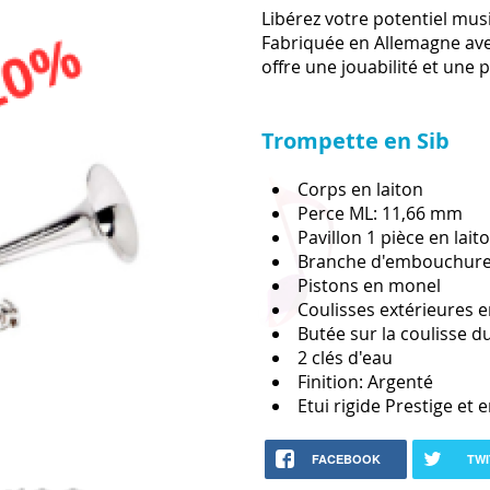
Libérez votre potentiel musi
Fabriquée en Allemagne ave
offre une jouabilité et une 
Trompette en Sib
Corps en laiton
Perce ML: 11,66 mm
Pavillon 1 pièce en lai
Branche d'embouchure 
Pistons en monel
Coulisses extérieures e
Butée sur la coulisse d
2 clés d'eau
Finition: Argenté
Etui rigide Prestige et
FACEBOOK
TWI