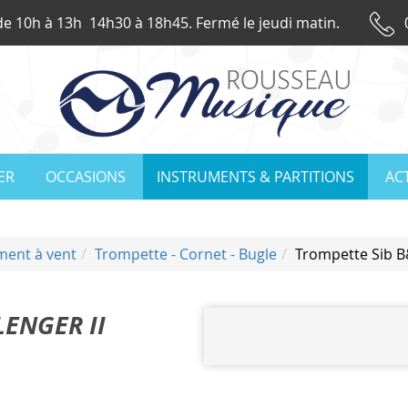
e 10h à 13h 14h30 à 18h45. Fermé le jeudi matin.
IER
OCCASIONS
INSTRUMENTS & PARTITIONS
AC
ment à vent
Trompette - Cornet - Bugle
Trompette Sib B
ENGER II