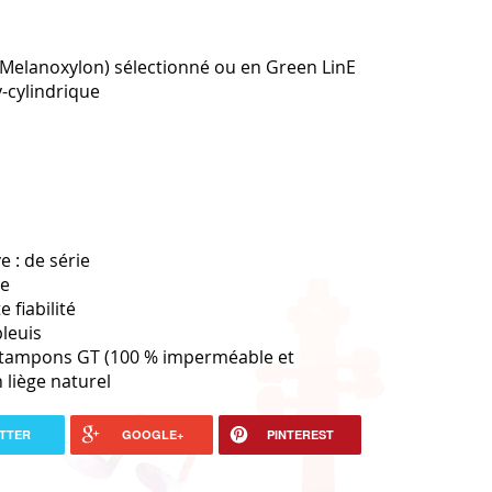
a Melanoxylon) sélectionné ou en Green LinE
-cylindrique
e : de série
ée
 fiabilité
bleuis
 tampons GT (100 % imperméable et
 liège naturel
TTER
GOOGLE+
PINTEREST