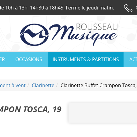
e 10h à 13h 14h30 à 18h45. Fermé le jeudi matin.
IER
OCCASIONS
INSTRUMENTS & PARTITIONS
AC
ment à vent
Clarinette
Clarinette Buffet Crampon Tosca, 
MPON TOSCA, 19