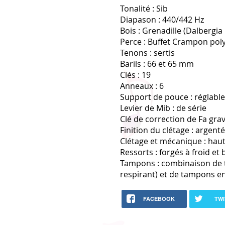
Tonalité : Sib
Diapason : 440/442 Hz
Bois : Grenadille (Dalbergi
Perce : Buffet Crampon poly
Tenons : sertis
Barils : 66 et 65 mm
Clés : 19
Anneaux : 6
Support de pouce : réglable
Levier de Mib : de série
Clé de correction de Fa grav
Finition du clétage : argent
Clétage et mécanique : haute
Ressorts : forgés à froid et 
Tampons : combinaison de
respirant) et de tampons en
FACEBOOK
TWI