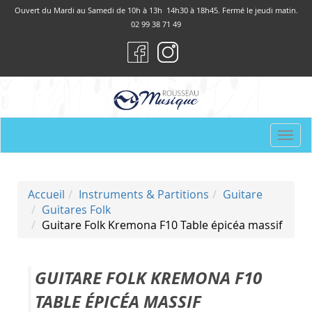
Panneau de gestion des cookies
Ouvert du Mardi au Samedi de 10h à 13h 14h30 à 18h45. Fermé le jeudi matin.
02 99 38 71 49
Togg
navi
Accueil
Instruments & Partitions
Guitare
Guitares Folk
Guitare Folk Kremona F10 Table épicéa massif
GUITARE FOLK KREMONA F10
TABLE ÉPICÉA MASSIF