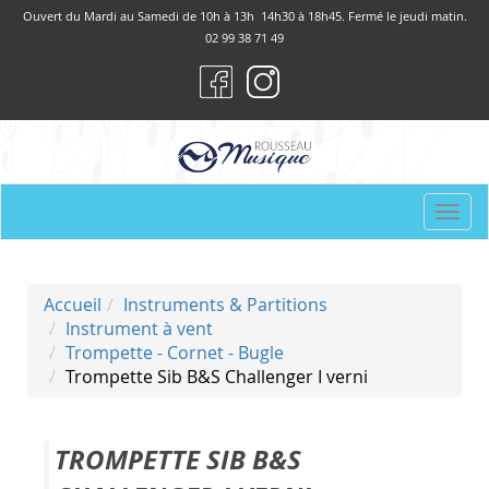
Panneau de gestion des cookies
Ouvert du Mardi au Samedi de 10h à 13h 14h30 à 18h45. Fermé le jeudi matin.
02 99 38 71 49
Togg
navi
Accueil
Instruments & Partitions
Instrument à vent
Trompette - Cornet - Bugle
Trompette Sib B&S Challenger I verni
TROMPETTE SIB B&S