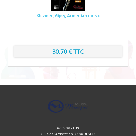
Klezmer, Gipsy, Armenian music
30.70 € TTC
02 99 38 71 49
3 Rue de la Visitation 35000 RENNES