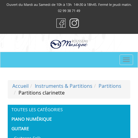
Panneau de gestion des cookies
Ouvert du Mardi au Samedi de 10h à 13h 14h30 à 18h45. Fermé le jeudi matin.
02 99 38 71 49
Togg
navi
Accueil
Instruments & Partitions
Partitions
Partitions clarinette
TOUTES LES CATÉGORIES
PIANO NUMÉRIQUE
GUITARE