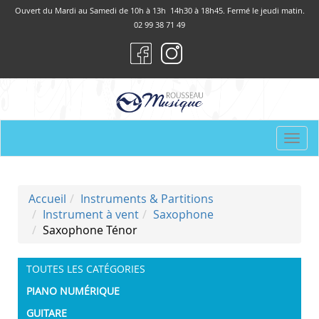
Panneau de gestion des cookies
Ouvert du Mardi au Samedi de 10h à 13h 14h30 à 18h45. Fermé le jeudi matin.
02 99 38 71 49
Togg
navi
Accueil
Instruments & Partitions
Instrument à vent
Saxophone
Saxophone Ténor
TOUTES LES CATÉGORIES
PIANO NUMÉRIQUE
GUITARE