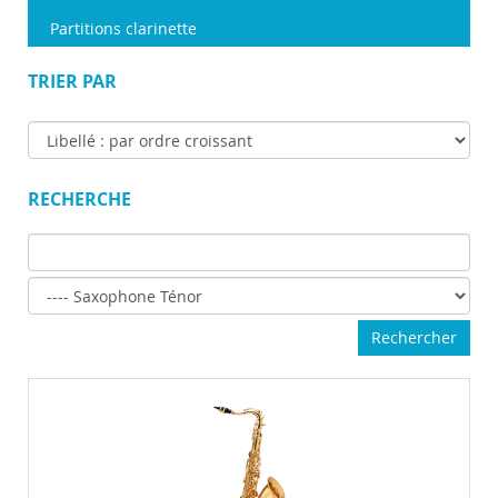
Partitions clarinette
TRIER PAR
Saxophone Buffet Crampon – Série 100 (Alto & Ténor)
RECHERCHE
La...
Marque : Buffet Crampon