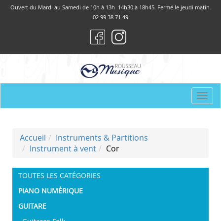
Panneau de gestion des cookies
Ouvert du Mardi au Samedi de 10h à 13h 14h30 à 18h45. Fermé le jeudi matin.
02 99 38 71 49
Togg
navi
Accueil
Instruments & Partitions
Instrument à vent
Cor
TOUTES LES CATÉGORIES
PIANO NUMÉRIQUE
GUITARE