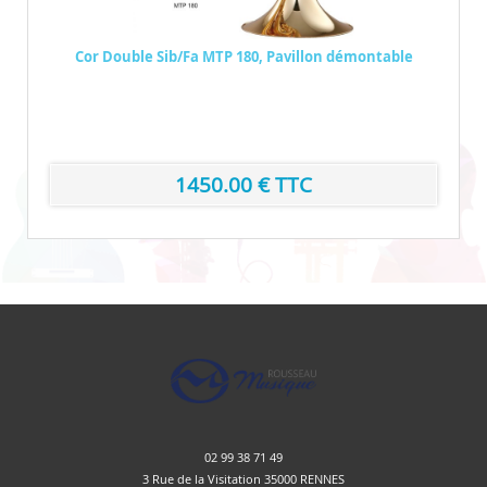
Cor Double Sib/Fa MTP 180, Pavillon démontable
1450.00 € TTC
02 99 38 71 49
3 Rue de la Visitation 35000 RENNES